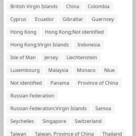
British Virgin Islands
China
Colombia
Cyprus
Ecuador
Gibraltar
Guernsey
Hong Kong
Hong Kong;Not identified
Hong Kong;Virgin Islands
Indonesia
Isle of Man
Jersey
Liechtenstein
Luxembourg
Malaysia
Monaco
Niue
Not identified
Panama
Province of China
Russian Federation
Russian Federation;Virgin Islands
Samoa
Seychelles
Singapore
Switzerland
Taiwan
Taiwan, Province of China
Thailand