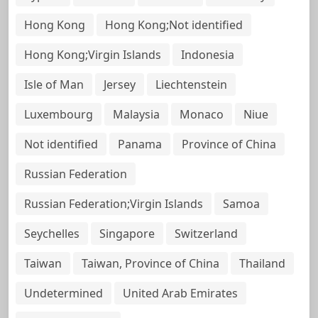
Hong Kong
Hong Kong;Not identified
Hong Kong;Virgin Islands
Indonesia
Isle of Man
Jersey
Liechtenstein
Luxembourg
Malaysia
Monaco
Niue
Not identified
Panama
Province of China
Russian Federation
Russian Federation;Virgin Islands
Samoa
Seychelles
Singapore
Switzerland
Taiwan
Taiwan, Province of China
Thailand
Undetermined
United Arab Emirates