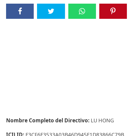
Nombre Completo del Directivo:
LU HONG
ICIJ ID:
E3CF6E3533A03B46D945E1D83866C79B