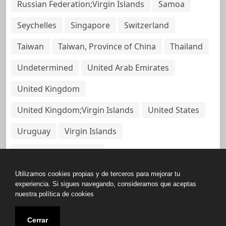
Russian Federation;Virgin Islands
Samoa
Seychelles
Singapore
Switzerland
Taiwan
Taiwan, Province of China
Thailand
Undetermined
United Arab Emirates
United Kingdom
United Kingdom;Virgin Islands
United States
Uruguay
Virgin Islands
Virgin Islands, British
Utilizamos cookies propias y de terceros para mejorar tu
experiencia. Si sigues navegando, consideramos que aceptas
nuestra política de cookies
Copyright © All rights reserved.
Cerrar