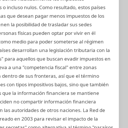
 o incluso nulos. Como resultado, estos países
as que desean pagar menos impuestos de los
nen la posibilidad de trasladar sus sedes
personas físicas pueden optar por vivir en él
, como medio para poder someterse al régimen
aíses desarrollan una legislación tributaria con la
sos" para aquellos que buscan evadir impuestos en
leva a una "competencia fiscal" entre zonas
dentro de sus fronteras, así que el término
aíses con tipos impositivos bajos, sino que también
os que la información financiera se mantiene
deciden no compartir información financiera
n las autoridades de otros naciones. La Red de
 creado en 2003 para revisar el impacto de la
ones secretas" como alternativa al término "paraísos