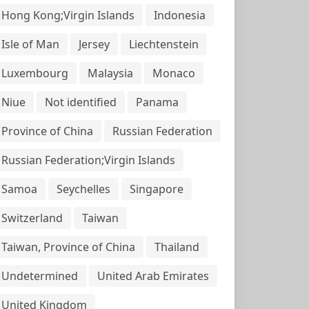
Hong Kong;Virgin Islands
Indonesia
Isle of Man
Jersey
Liechtenstein
Luxembourg
Malaysia
Monaco
Niue
Not identified
Panama
Province of China
Russian Federation
Russian Federation;Virgin Islands
Samoa
Seychelles
Singapore
Switzerland
Taiwan
Taiwan, Province of China
Thailand
Undetermined
United Arab Emirates
United Kingdom