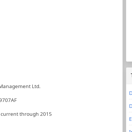
 Management Ltd.
D
9707AF
D
 current through 2015
E
I