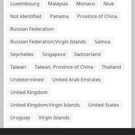
Luxembourg
Malaysia
Monaco
Niue
Not identified
Panama
Province of China
Russian Federation
Russian Federation;Virgin Islands
Samoa
Seychelles
Singapore
Switzerland
Taiwan
Taiwan, Province of China
Thailand
Undetermined
United Arab Emirates
United Kingdom
United Kingdom;Virgin Islands
United States
Uruguay
Virgin Islands
Virgin Islands, British