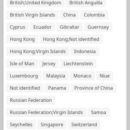
British;United Kingdom
British Anguilla
British Virgin Islands
China
Colombia
Cyprus
Ecuador
Gibraltar
Guernsey
Hong Kong
Hong Kong;Not identified
Hong Kong;Virgin Islands
Indonesia
Isle of Man
Jersey
Liechtenstein
Luxembourg
Malaysia
Monaco
Niue
Not identified
Panama
Province of China
Russian Federation
Russian Federation;Virgin Islands
Samoa
Seychelles
Singapore
Switzerland