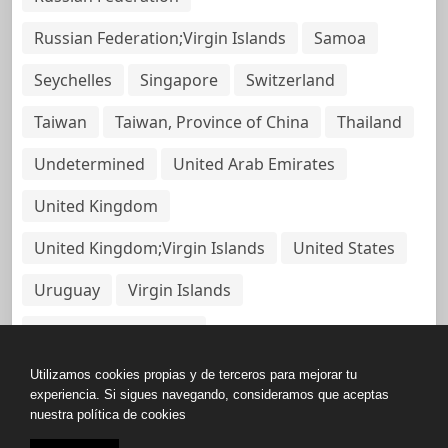
Russian Federation;Virgin Islands
Samoa
Seychelles
Singapore
Switzerland
Taiwan
Taiwan, Province of China
Thailand
Undetermined
United Arab Emirates
United Kingdom
United Kingdom;Virgin Islands
United States
Uruguay
Virgin Islands
Virgin Islands, British
Utilizamos cookies propias y de terceros para mejorar tu
experiencia. Si sigues navegando, consideramos que aceptas
nuestra política de cookies
Copyright © All rights reserved.