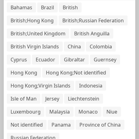
Bahamas
Brazil
British
British;Hong Kong
British;Russian Federation
British;United Kingdom
British Anguilla
British Virgin Islands
China
Colombia
Cyprus
Ecuador
Gibraltar
Guernsey
Hong Kong
Hong Kong;Not identified
Hong Kong;Virgin Islands
Indonesia
Isle of Man
Jersey
Liechtenstein
Luxembourg
Malaysia
Monaco
Niue
Not identified
Panama
Province of China
Russian Federation