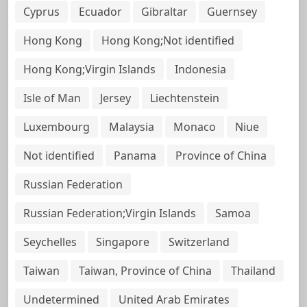
Cyprus
Ecuador
Gibraltar
Guernsey
Hong Kong
Hong Kong;Not identified
Hong Kong;Virgin Islands
Indonesia
Isle of Man
Jersey
Liechtenstein
Luxembourg
Malaysia
Monaco
Niue
Not identified
Panama
Province of China
Russian Federation
Russian Federation;Virgin Islands
Samoa
Seychelles
Singapore
Switzerland
Taiwan
Taiwan, Province of China
Thailand
Undetermined
United Arab Emirates