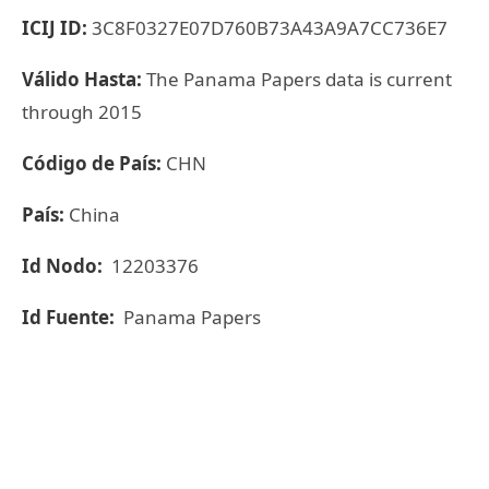
ICIJ ID:
3C8F0327E07D760B73A43A9A7CC736E7
Válido Hasta:
The Panama Papers data is current
through 2015
Código de País:
CHN
País:
China
Id Nodo:
12203376
Id Fuente:
Panama Papers