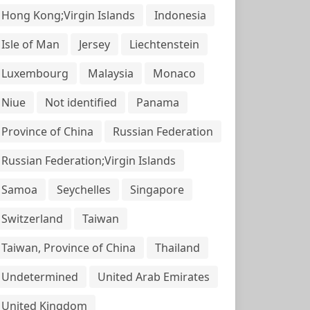
Hong Kong;Virgin Islands
Indonesia
Isle of Man
Jersey
Liechtenstein
Luxembourg
Malaysia
Monaco
Niue
Not identified
Panama
Province of China
Russian Federation
Russian Federation;Virgin Islands
Samoa
Seychelles
Singapore
Switzerland
Taiwan
Taiwan, Province of China
Thailand
Undetermined
United Arab Emirates
United Kingdom