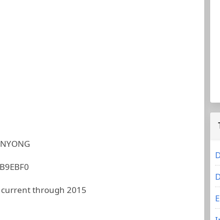
UNYONG
D
B9EBF0
D
 current through 2015
E
I