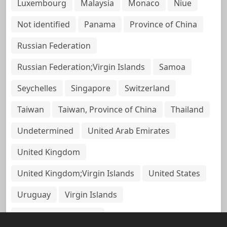
Luxembourg
Malaysia
Monaco
Niue
Not identified
Panama
Province of China
Russian Federation
Russian Federation;Virgin Islands
Samoa
Seychelles
Singapore
Switzerland
Taiwan
Taiwan, Province of China
Thailand
Undetermined
United Arab Emirates
United Kingdom
United Kingdom;Virgin Islands
United States
Uruguay
Virgin Islands
Virgin Islands, British