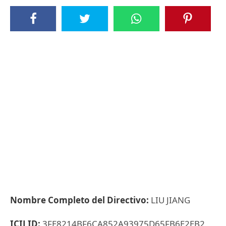
Nombre Completo del Directivo:
LIU JIANG
ICIJ ID:
3FE8214BF6CA852A93975D65FB6E2EB2