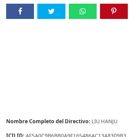
Nombre Completo del Directivo:
LIU HANJU
ICIJ ID:
AF5A0C9B6BB0A9F165486AC13A8309B3