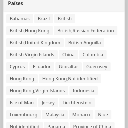
Países
Bahamas
Brazil
British
British;Hong Kong
British;Russian Federation
British;United Kingdom
British Anguilla
British Virgin Islands
China
Colombia
Cyprus
Ecuador
Gibraltar
Guernsey
Hong Kong
Hong Kong;Not identified
Hong Kong;Virgin Islands
Indonesia
Isle of Man
Jersey
Liechtenstein
Luxembourg
Malaysia
Monaco
Niue
Not identified
Panama
Province of China