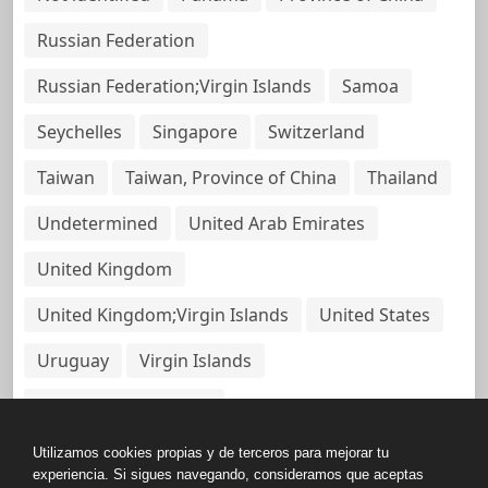
Russian Federation
Russian Federation;Virgin Islands
Samoa
Seychelles
Singapore
Switzerland
Taiwan
Taiwan, Province of China
Thailand
Undetermined
United Arab Emirates
United Kingdom
United Kingdom;Virgin Islands
United States
Uruguay
Virgin Islands
Virgin Islands, British
Utilizamos cookies propias y de terceros para mejorar tu
experiencia. Si sigues navegando, consideramos que aceptas