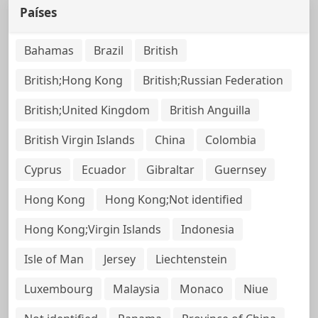
Países
Bahamas
Brazil
British
British;Hong Kong
British;Russian Federation
British;United Kingdom
British Anguilla
British Virgin Islands
China
Colombia
Cyprus
Ecuador
Gibraltar
Guernsey
Hong Kong
Hong Kong;Not identified
Hong Kong;Virgin Islands
Indonesia
Isle of Man
Jersey
Liechtenstein
Luxembourg
Malaysia
Monaco
Niue