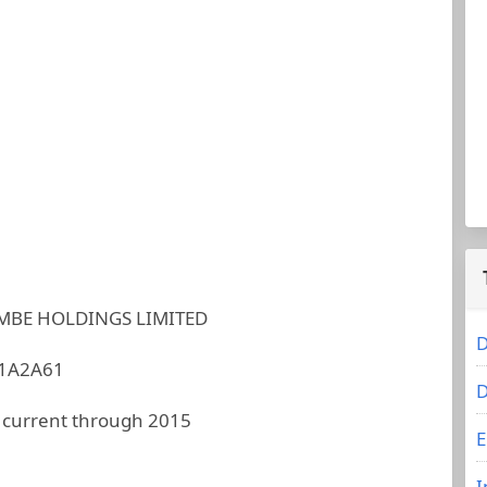
MBE HOLDINGS LIMITED
D
1A2A61
D
 current through 2015
E
I