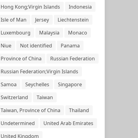
Hong Kong;Virgin Islands
Indonesia
Isle of Man
Jersey
Liechtenstein
Luxembourg
Malaysia
Monaco
Niue
Not identified
Panama
Province of China
Russian Federation
Russian Federation;Virgin Islands
Samoa
Seychelles
Singapore
Switzerland
Taiwan
Taiwan, Province of China
Thailand
Undetermined
United Arab Emirates
United Kingdom