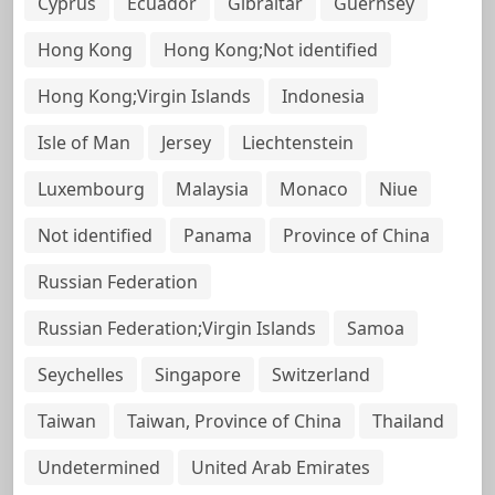
Cyprus
Ecuador
Gibraltar
Guernsey
Hong Kong
Hong Kong;Not identified
Hong Kong;Virgin Islands
Indonesia
Isle of Man
Jersey
Liechtenstein
Luxembourg
Malaysia
Monaco
Niue
Not identified
Panama
Province of China
Russian Federation
Russian Federation;Virgin Islands
Samoa
Seychelles
Singapore
Switzerland
Taiwan
Taiwan, Province of China
Thailand
Undetermined
United Arab Emirates