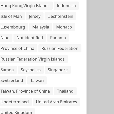
Hong Kong;Virgin Islands
Indonesia
Isle of Man
Jersey
Liechtenstein
Luxembourg
Malaysia
Monaco
Niue
Not identified
Panama
Province of China
Russian Federation
Russian Federation;Virgin Islands
Samoa
Seychelles
Singapore
Switzerland
Taiwan
Taiwan, Province of China
Thailand
Undetermined
United Arab Emirates
United Kingdom