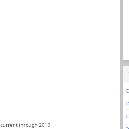
D
D
E
 current through 2010
I