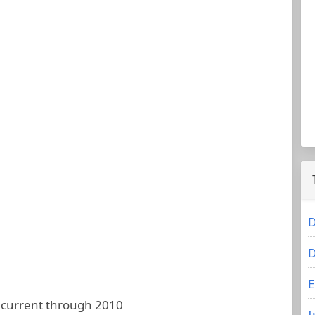
D
D
E
 current through 2010
I