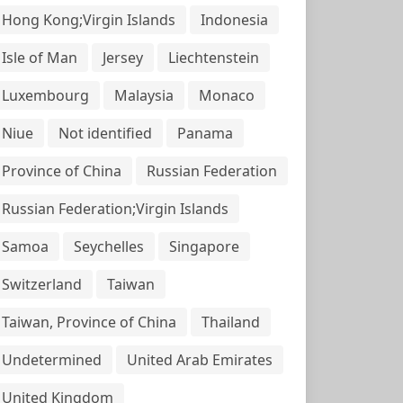
Hong Kong;Virgin Islands
Indonesia
Isle of Man
Jersey
Liechtenstein
Luxembourg
Malaysia
Monaco
Niue
Not identified
Panama
Province of China
Russian Federation
Russian Federation;Virgin Islands
Samoa
Seychelles
Singapore
Switzerland
Taiwan
Taiwan, Province of China
Thailand
Undetermined
United Arab Emirates
United Kingdom