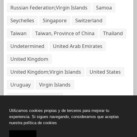
Russian Federation;Virgin Islands
Samoa
Seychelles
Singapore
Switzerland
Taiwan
Taiwan, Province of China
Thailand
Undetermined
United Arab Emirates
United Kingdom
United Kingdom;Virgin Islands
United States
Uruguay
Virgin Islands
Virgin Islands, British
Utilizamos cookies propias y de terceros para mejorar tu
experiencia. Si sigues navegando, consideramos que aceptas
nuestra política de cookies
Copyright © All rights reserved.