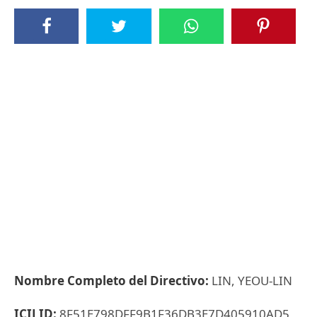
Nombre Completo del Directivo:
LIN, YEOU-LIN
ICIJ ID:
8F51E798DFF9B1F36DB3E7D405910AD5