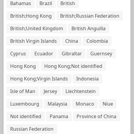
Bahamas
Brazil
British
British;Hong Kong
British;Russian Federation
British;United Kingdom
British Anguilla
British Virgin Islands
China
Colombia
Cyprus
Ecuador
Gibraltar
Guernsey
Hong Kong
Hong Kong;Not identified
Hong Kong;Virgin Islands
Indonesia
Isle of Man
Jersey
Liechtenstein
Luxembourg
Malaysia
Monaco
Niue
Not identified
Panama
Province of China
Russian Federation