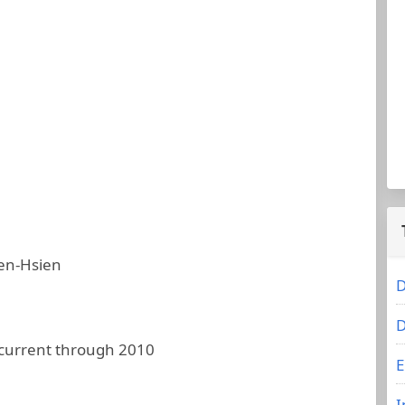
en-Hsien
D
D
 current through 2010
E
I