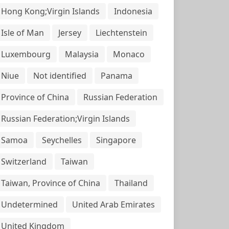
Hong Kong;Virgin Islands
Indonesia
Isle of Man
Jersey
Liechtenstein
Luxembourg
Malaysia
Monaco
Niue
Not identified
Panama
Province of China
Russian Federation
Russian Federation;Virgin Islands
Samoa
Seychelles
Singapore
Switzerland
Taiwan
Taiwan, Province of China
Thailand
Undetermined
United Arab Emirates
United Kingdom