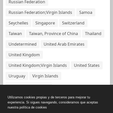
Russian Federation
Russian Federation;Virgin Islands
Samoa
Seychelles
Singapore
Switzerland
Taiwan
Taiwan, Province of China
Thailand
Undetermined
United Arab Emirates
United Kingdom
United Kingdom;Virgin Islands
United States
Uruguay
Virgin Islands
Virgin Islands, British
Utilizamos cookies propias y de terceros para mejorar tu
experiencia. Si sigues navegando, consideramos que aceptas
nuestra política de cookies