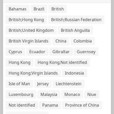
Bahamas
Brazil
British
British;Hong Kong
British;Russian Federation
British;United Kingdom
British Anguilla
British Virgin Islands
China
Colombia
Cyprus
Ecuador
Gibraltar
Guernsey
Hong Kong
Hong Kong;Not identified
Hong Kong;Virgin Islands
Indonesia
Isle of Man
Jersey
Liechtenstein
Luxembourg
Malaysia
Monaco
Niue
Not identified
Panama
Province of China