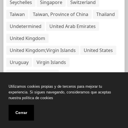
Seychelles
Singapore
Switzerland
Taiwan
Taiwan, Province of China
Thailand
Undetermined
United Arab Emirates
United Kingdom
United Kingdom;Virgin Islands
United States
Uruguay
Virgin Islands
Virgin Islands, British
Utilizamos cookies propias y de terceros para mejorar tu
experiencia. Si sigues navegando, consideramos que aceptas
nuestra política de cookies
Copyright © All rights reserved.
Cerrar
Base de Datos de Papeles Del Panamá