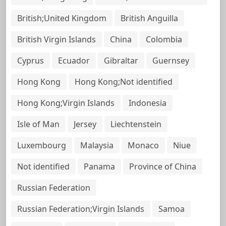
British;United Kingdom
British Anguilla
British Virgin Islands
China
Colombia
Cyprus
Ecuador
Gibraltar
Guernsey
Hong Kong
Hong Kong;Not identified
Hong Kong;Virgin Islands
Indonesia
Isle of Man
Jersey
Liechtenstein
Luxembourg
Malaysia
Monaco
Niue
Not identified
Panama
Province of China
Russian Federation
Russian Federation;Virgin Islands
Samoa