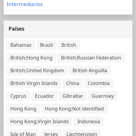
Intermediarios
Países
Bahamas
Brazil
British
British;Hong Kong
British;Russian Federation
British;United Kingdom
British Anguilla
British Virgin Islands
China
Colombia
Cyprus
Ecuador
Gibraltar
Guernsey
Hong Kong
Hong Kong;Not identified
Hong Kong;Virgin Islands
Indonesia
Isle of Man
Jersey
Liechtenstein