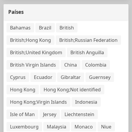
Países
Bahamas
Brazil
British
British;Hong Kong
British;Russian Federation
British;United Kingdom
British Anguilla
British Virgin Islands
China
Colombia
Cyprus
Ecuador
Gibraltar
Guernsey
Hong Kong
Hong Kong;Not identified
Hong Kong;Virgin Islands
Indonesia
Isle of Man
Jersey
Liechtenstein
Luxembourg
Malaysia
Monaco
Niue