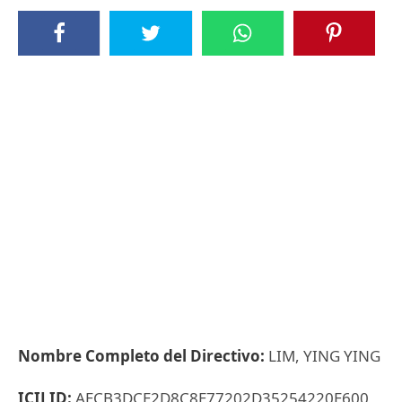
Nombre Completo del Directivo:
LIM, YING YING
ICIJ ID:
AECB3DCE2D8C8E77202D35254220E600