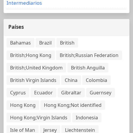
Intermediarios
Países
Bahamas
Brazil
British
British;Hong Kong
British;Russian Federation
British;United Kingdom
British Anguilla
British Virgin Islands
China
Colombia
Cyprus
Ecuador
Gibraltar
Guernsey
Hong Kong
Hong Kong;Not identified
Hong Kong;Virgin Islands
Indonesia
Isle of Man
Jersey
Liechtenstein