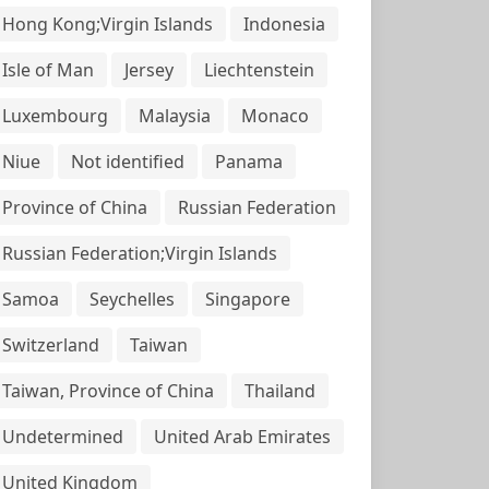
Hong Kong;Virgin Islands
Indonesia
Isle of Man
Jersey
Liechtenstein
Luxembourg
Malaysia
Monaco
Niue
Not identified
Panama
Province of China
Russian Federation
Russian Federation;Virgin Islands
Samoa
Seychelles
Singapore
Switzerland
Taiwan
Taiwan, Province of China
Thailand
Undetermined
United Arab Emirates
United Kingdom