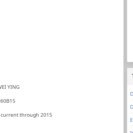
WEI YING
D
660B15
D
 current through 2015
E
I