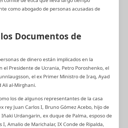
comité de ética que lleva largo tiempo
ente como abogado de personas acusadas de
e los Documentos de
 personas de dinero están implicados en la
an el Presidente de Ucrania, Petro Poroshenko, el
unnlaugsson, el ex Primer Ministro de Iraq, Ayad
 Ali al-Mirghani.
mo los de algunos representantes de la casa
ex rey Juan Carlos I, Bruno Gómez Acebo, hijo de
I, Iñaki Urdangarin, ex duque de Palma, esposo de
os I, Amalio de Marichalar, IX Conde de Ripalda,