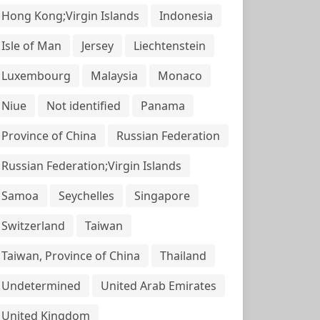
Hong Kong;Virgin Islands
Indonesia
Isle of Man
Jersey
Liechtenstein
Luxembourg
Malaysia
Monaco
Niue
Not identified
Panama
Province of China
Russian Federation
Russian Federation;Virgin Islands
Samoa
Seychelles
Singapore
Switzerland
Taiwan
Taiwan, Province of China
Thailand
Undetermined
United Arab Emirates
United Kingdom