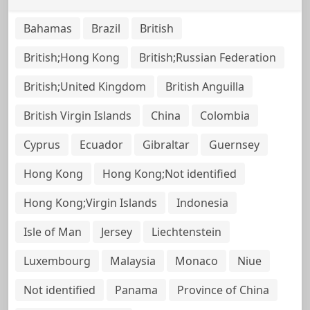
Bahamas
Brazil
British
British;Hong Kong
British;Russian Federation
British;United Kingdom
British Anguilla
British Virgin Islands
China
Colombia
Cyprus
Ecuador
Gibraltar
Guernsey
Hong Kong
Hong Kong;Not identified
Hong Kong;Virgin Islands
Indonesia
Isle of Man
Jersey
Liechtenstein
Luxembourg
Malaysia
Monaco
Niue
Not identified
Panama
Province of China