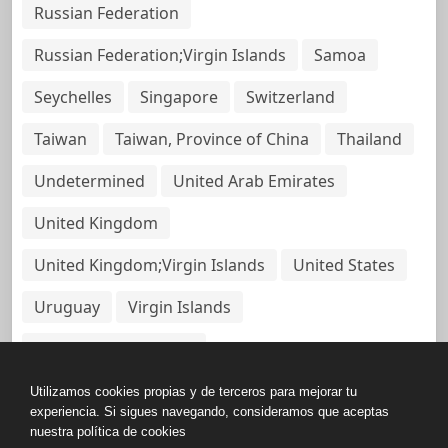
Russian Federation
Russian Federation;Virgin Islands
Samoa
Seychelles
Singapore
Switzerland
Taiwan
Taiwan, Province of China
Thailand
Undetermined
United Arab Emirates
United Kingdom
United Kingdom;Virgin Islands
United States
Uruguay
Virgin Islands
Virgin Islands, British
Utilizamos cookies propias y de terceros para mejorar tu
experiencia. Si sigues navegando, consideramos que aceptas
nuestra política de cookies