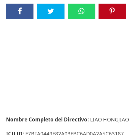
Nombre Completo del Directivo:
LIAO HONGJIAO
ICIJ ID:
E7BFA0449E82A03EBC6AD0A2A5C63187