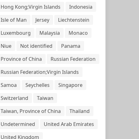
Hong Kong;Virgin Islands
Indonesia
Isle of Man
Jersey
Liechtenstein
Luxembourg
Malaysia
Monaco
Niue
Not identified
Panama
Province of China
Russian Federation
Russian Federation;Virgin Islands
Samoa
Seychelles
Singapore
Switzerland
Taiwan
Taiwan, Province of China
Thailand
Undetermined
United Arab Emirates
United Kingdom