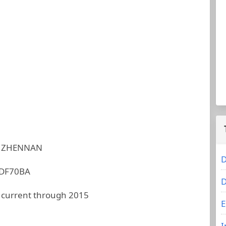
 ZHENNAN
D
DF70BA
D
 current through 2015
E
I