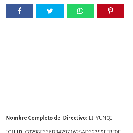
Nombre Completo del Directivo:
LI, YUNQI
ICIJ ID:
C8298F336D347971625AD32359FEBE0E