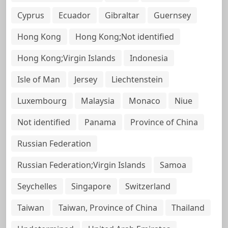
Cyprus
Ecuador
Gibraltar
Guernsey
Hong Kong
Hong Kong;Not identified
Hong Kong;Virgin Islands
Indonesia
Isle of Man
Jersey
Liechtenstein
Luxembourg
Malaysia
Monaco
Niue
Not identified
Panama
Province of China
Russian Federation
Russian Federation;Virgin Islands
Samoa
Seychelles
Singapore
Switzerland
Taiwan
Taiwan, Province of China
Thailand