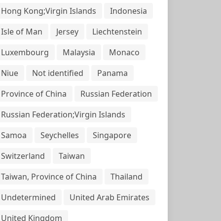
Hong Kong;Virgin Islands
Indonesia
Isle of Man
Jersey
Liechtenstein
Luxembourg
Malaysia
Monaco
Niue
Not identified
Panama
Province of China
Russian Federation
Russian Federation;Virgin Islands
Samoa
Seychelles
Singapore
Switzerland
Taiwan
Taiwan, Province of China
Thailand
Undetermined
United Arab Emirates
United Kingdom