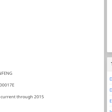
ANFENG
D
00017E
D
 current through 2015
E
I