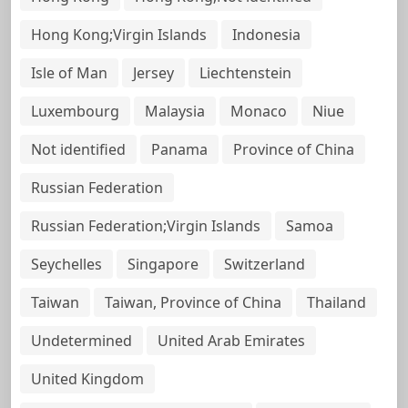
Hong Kong;Virgin Islands
Indonesia
Isle of Man
Jersey
Liechtenstein
Luxembourg
Malaysia
Monaco
Niue
Not identified
Panama
Province of China
Russian Federation
Russian Federation;Virgin Islands
Samoa
Seychelles
Singapore
Switzerland
Taiwan
Taiwan, Province of China
Thailand
Undetermined
United Arab Emirates
United Kingdom