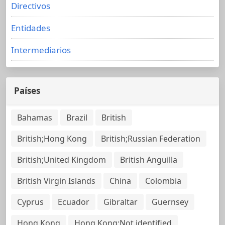
Directivos
Entidades
Intermediarios
Países
Bahamas
Brazil
British
British;Hong Kong
British;Russian Federation
British;United Kingdom
British Anguilla
British Virgin Islands
China
Colombia
Cyprus
Ecuador
Gibraltar
Guernsey
Hong Kong
Hong Kong;Not identified