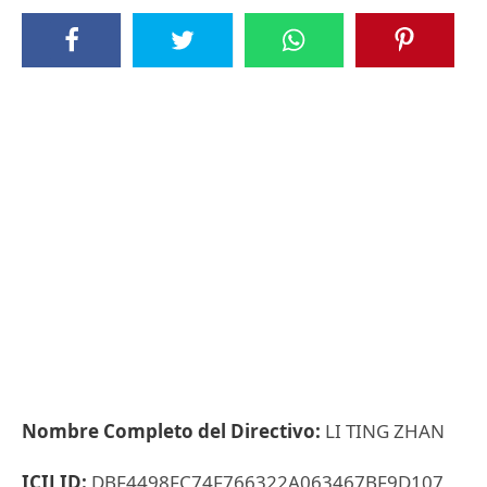
Nombre Completo del Directivo:
LI TING ZHAN
ICIJ ID:
DBF4498FC74F766322A063467BF9D107