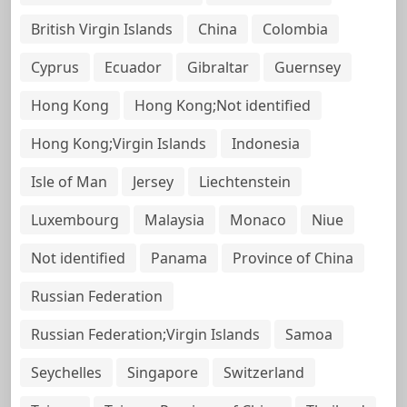
British Virgin Islands
China
Colombia
Cyprus
Ecuador
Gibraltar
Guernsey
Hong Kong
Hong Kong;Not identified
Hong Kong;Virgin Islands
Indonesia
Isle of Man
Jersey
Liechtenstein
Luxembourg
Malaysia
Monaco
Niue
Not identified
Panama
Province of China
Russian Federation
Russian Federation;Virgin Islands
Samoa
Seychelles
Singapore
Switzerland