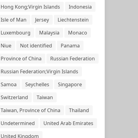
Hong Kong;Virgin Islands
Indonesia
Isle of Man
Jersey
Liechtenstein
Luxembourg
Malaysia
Monaco
Niue
Not identified
Panama
Province of China
Russian Federation
Russian Federation;Virgin Islands
Samoa
Seychelles
Singapore
Switzerland
Taiwan
Taiwan, Province of China
Thailand
Undetermined
United Arab Emirates
United Kingdom