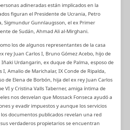
 personas adineradas están implicados en la
ados figuran el Presidente de Ucrania, Petro
ia, Sigmundur Gunnlaugsson, el ex Primer
idente de Sudán, Ahmad Ali al-Mirghani.
mo los de algunos representantes de la casa
ex rey Juan Carlos I, Bruno Gómez Acebo, hijo de
I, Iñaki Urdangarin, ex duque de Palma, esposo de
os I, Amalio de Marichalar, IX Conde de Ripalda,
 de Elena de Borbón, hija del ex rey Juan Carlos
e VI y Cristina Valls Taberner, amiga íntima de
papeles nos desvelan que Mossack Fonseca ayudó a
iones y evadir impuestos y aunque los servicios
s, los documentos publicados revelan una red
e sus verdaderos propietarios se encuentran