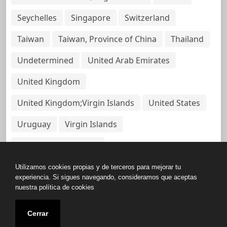
Seychelles
Singapore
Switzerland
Taiwan
Taiwan, Province of China
Thailand
Undetermined
United Arab Emirates
United Kingdom
United Kingdom;Virgin Islands
United States
Uruguay
Virgin Islands
Virgin Islands, British
Utilizamos cookies propias y de terceros para mejorar tu
experiencia. Si sigues navegando, consideramos que aceptas
nuestra política de cookies
Copyright © All rights reserved.
Cerrar