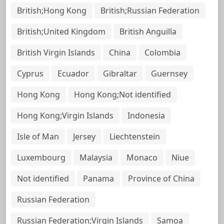
British;Hong Kong
British;Russian Federation
British;United Kingdom
British Anguilla
British Virgin Islands
China
Colombia
Cyprus
Ecuador
Gibraltar
Guernsey
Hong Kong
Hong Kong;Not identified
Hong Kong;Virgin Islands
Indonesia
Isle of Man
Jersey
Liechtenstein
Luxembourg
Malaysia
Monaco
Niue
Not identified
Panama
Province of China
Russian Federation
Russian Federation;Virgin Islands
Samoa