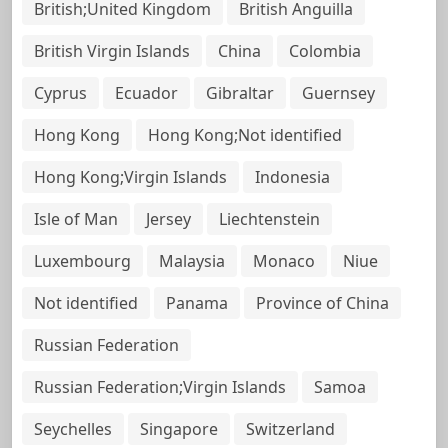
British;United Kingdom
British Anguilla
British Virgin Islands
China
Colombia
Cyprus
Ecuador
Gibraltar
Guernsey
Hong Kong
Hong Kong;Not identified
Hong Kong;Virgin Islands
Indonesia
Isle of Man
Jersey
Liechtenstein
Luxembourg
Malaysia
Monaco
Niue
Not identified
Panama
Province of China
Russian Federation
Russian Federation;Virgin Islands
Samoa
Seychelles
Singapore
Switzerland