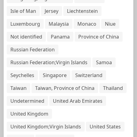
Isle of Man
Jersey
Liechtenstein
Luxembourg
Malaysia
Monaco
Niue
Not identified
Panama
Province of China
Russian Federation
Russian Federation;Virgin Islands
Samoa
Seychelles
Singapore
Switzerland
Taiwan
Taiwan, Province of China
Thailand
Undetermined
United Arab Emirates
United Kingdom
United Kingdom;Virgin Islands
United States