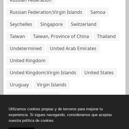
Russian Federation;Virgin Islands
Samoa
Seychelles
Singapore
Switzerland
Taiwan
Taiwan, Province of China
Thailand
Undetermined
United Arab Emirates
United Kingdom
United Kingdom;Virgin Islands
United States
Uruguay
Virgin Islands
Virgin Islands, British
Utilizamos cookies propias y de terceros para mejorar tu
experiencia. Si sigues navegando, consideramos que aceptas
nuestra política de cookies
Copyright © All rights reserved.