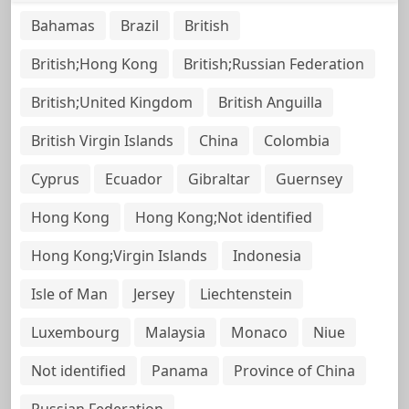
Bahamas
Brazil
British
British;Hong Kong
British;Russian Federation
British;United Kingdom
British Anguilla
British Virgin Islands
China
Colombia
Cyprus
Ecuador
Gibraltar
Guernsey
Hong Kong
Hong Kong;Not identified
Hong Kong;Virgin Islands
Indonesia
Isle of Man
Jersey
Liechtenstein
Luxembourg
Malaysia
Monaco
Niue
Not identified
Panama
Province of China
Russian Federation