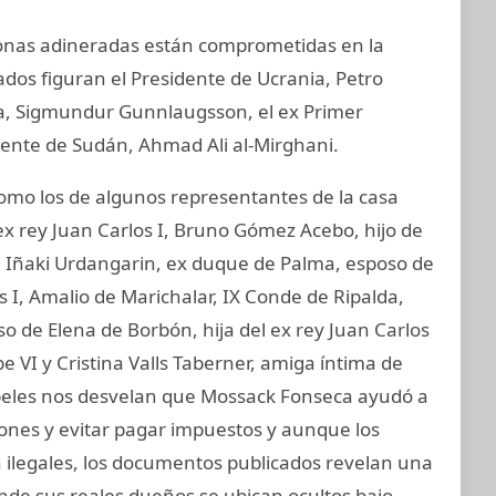
sonas adineradas están comprometidas en la
ados figuran el Presidente de Ucrania, Petro
ia, Sigmundur Gunnlaugsson, el ex Primer
idente de Sudán, Ahmad Ali al-Mirghani.
mo los de algunos representantes de la casa
ex rey Juan Carlos I, Bruno Gómez Acebo, hijo de
I, Iñaki Urdangarin, ex duque de Palma, esposo de
os I, Amalio de Marichalar, IX Conde de Ripalda,
 de Elena de Borbón, hija del ex rey Juan Carlos
e VI y Cristina Valls Taberner, amiga íntima de
papeles nos desvelan que Mossack Fonseca ayudó a
ciones y evitar pagar impuestos y aunque los
on ilegales, los documentos publicados revelan una
onde sus reales dueños se ubican ocultos bajo