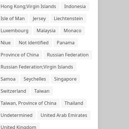
Hong Kong;Virgin Islands
Indonesia
Isle of Man
Jersey
Liechtenstein
Luxembourg
Malaysia
Monaco
Niue
Not identified
Panama
Province of China
Russian Federation
Russian Federation;Virgin Islands
Samoa
Seychelles
Singapore
Switzerland
Taiwan
Taiwan, Province of China
Thailand
Undetermined
United Arab Emirates
United Kingdom