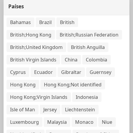
Países
Bahamas
Brazil
British
British;Hong Kong
British;Russian Federation
British;United Kingdom
British Anguilla
British Virgin Islands
China
Colombia
Cyprus
Ecuador
Gibraltar
Guernsey
Hong Kong
Hong Kong;Not identified
Hong Kong;Virgin Islands
Indonesia
Isle of Man
Jersey
Liechtenstein
Luxembourg
Malaysia
Monaco
Niue