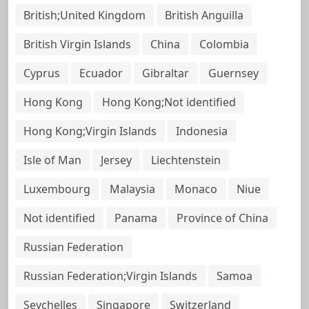
British;United Kingdom
British Anguilla
British Virgin Islands
China
Colombia
Cyprus
Ecuador
Gibraltar
Guernsey
Hong Kong
Hong Kong;Not identified
Hong Kong;Virgin Islands
Indonesia
Isle of Man
Jersey
Liechtenstein
Luxembourg
Malaysia
Monaco
Niue
Not identified
Panama
Province of China
Russian Federation
Russian Federation;Virgin Islands
Samoa
Seychelles
Singapore
Switzerland