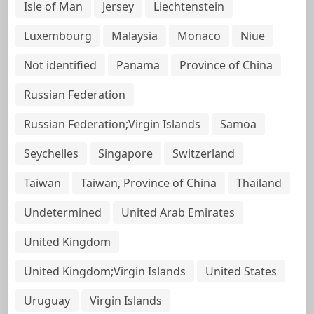
Isle of Man
Jersey
Liechtenstein
Luxembourg
Malaysia
Monaco
Niue
Not identified
Panama
Province of China
Russian Federation
Russian Federation;Virgin Islands
Samoa
Seychelles
Singapore
Switzerland
Taiwan
Taiwan, Province of China
Thailand
Undetermined
United Arab Emirates
United Kingdom
United Kingdom;Virgin Islands
United States
Uruguay
Virgin Islands