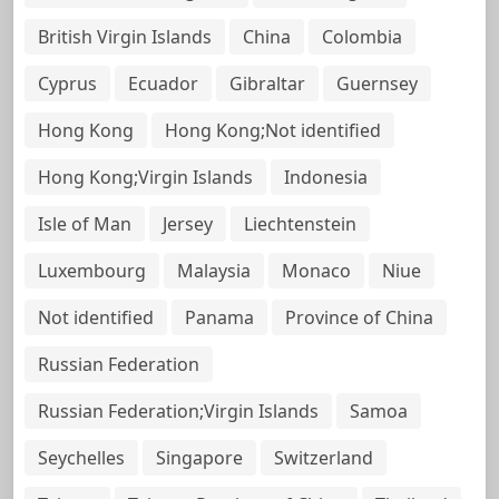
British Virgin Islands
China
Colombia
Cyprus
Ecuador
Gibraltar
Guernsey
Hong Kong
Hong Kong;Not identified
Hong Kong;Virgin Islands
Indonesia
Isle of Man
Jersey
Liechtenstein
Luxembourg
Malaysia
Monaco
Niue
Not identified
Panama
Province of China
Russian Federation
Russian Federation;Virgin Islands
Samoa
Seychelles
Singapore
Switzerland