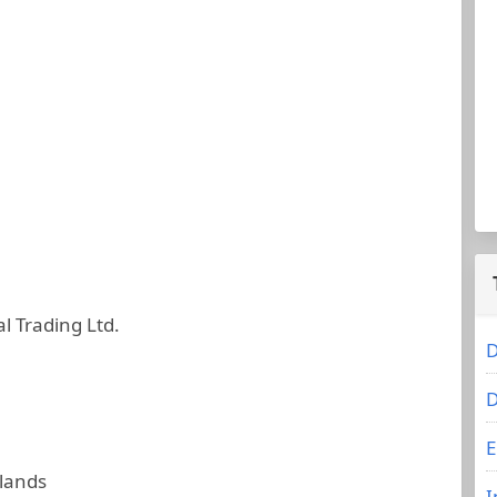
l Trading Ltd.
D
D
E
slands
I