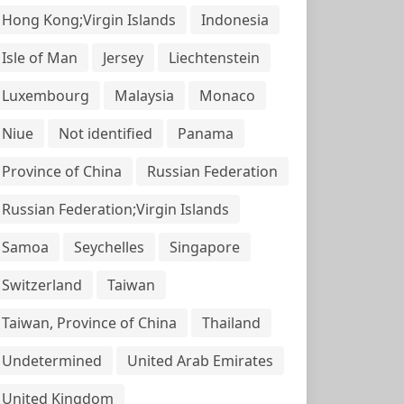
Hong Kong;Virgin Islands
Indonesia
Isle of Man
Jersey
Liechtenstein
Luxembourg
Malaysia
Monaco
Niue
Not identified
Panama
Province of China
Russian Federation
Russian Federation;Virgin Islands
Samoa
Seychelles
Singapore
Switzerland
Taiwan
Taiwan, Province of China
Thailand
Undetermined
United Arab Emirates
United Kingdom