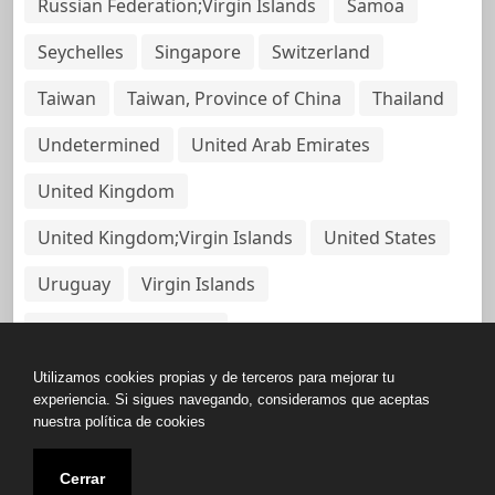
Russian Federation;Virgin Islands
Samoa
Seychelles
Singapore
Switzerland
Taiwan
Taiwan, Province of China
Thailand
Undetermined
United Arab Emirates
United Kingdom
United Kingdom;Virgin Islands
United States
Uruguay
Virgin Islands
Virgin Islands, British
Utilizamos cookies propias y de terceros para mejorar tu
experiencia. Si sigues navegando, consideramos que aceptas
nuestra política de cookies
Copyright © All rights reserved.
Cerrar