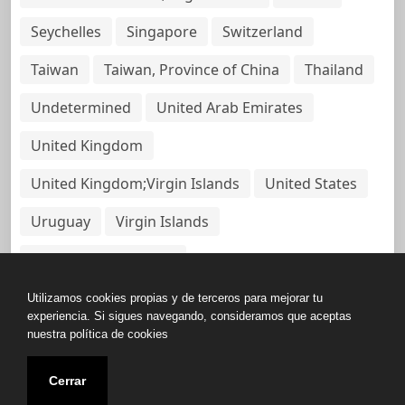
Seychelles
Singapore
Switzerland
Taiwan
Taiwan, Province of China
Thailand
Undetermined
United Arab Emirates
United Kingdom
United Kingdom;Virgin Islands
United States
Uruguay
Virgin Islands
Virgin Islands, British
Utilizamos cookies propias y de terceros para mejorar tu
experiencia. Si sigues navegando, consideramos que aceptas
nuestra política de cookies
Copyright © All rights reserved.
Cerrar