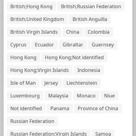
British;Hong Kong
British;Russian Federation
British;United Kingdom
British Anguilla
British Virgin Islands
China
Colombia
Cyprus
Ecuador
Gibraltar
Guernsey
Hong Kong
Hong Kong;Not identified
Hong Kong;Virgin Islands
Indonesia
Isle of Man
Jersey
Liechtenstein
Luxembourg
Malaysia
Monaco
Niue
Not identified
Panama
Province of China
Russian Federation
Russian Federation;Virgin Islands
Samoa