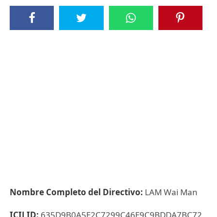
Nombre Completo del Directivo:
LAM Wai Man
ICIJ ID:
635D9B0A5E2C7299C46E9C9BDDA7BC72