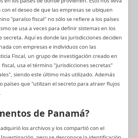
 en los países de donde provienen. Esto nos lleva
s con el deseo de que las empresas se ubiquen
ino "paraíso fiscal" no sólo se refiere a los países
ismo se usa a veces para definir sistemas en los
 secreta. Aquí es donde las jurisdicciones deciden
onada con empresas e individuos con las
ticia Fiscal, un grupo de investigación creado en
fiscal, usa el término "jurisdicciones secretas"
cales", siendo este último más utilizado. Además
o países que "utilizan el secreto para atraer flujos
.
cumentos de Panamá?
dquirió los archivos y los compartió con el
Investigación, pero se desconoce la identificación