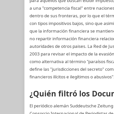
para aquellos que buscan eludir impuestos
a una "competencia fiscal" entre nacione
dentro de sus fronteras, por lo que el térm
con tipos impositivos bajos, sino que asim
que la información financiera se mantiene
no repartir información financiera relaci
autoridades de otros paises. La Red de Jus
2003 para revisar el impacto de la evasión 
como alternativa al término "paraísos fis
define las "jurisdicciones del secreto" com
financieros ilícitos e ilegítimos o abusivos"
¿Quién filtró los Do
El periódico alemán Suddeutsche Zeitung a
Consorcio Internacional de Periodistas de 