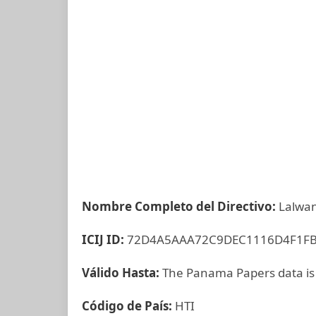
Nombre Completo del Directivo:
Lalwan
ICIJ ID:
72D4A5AAA72C9DEC1116D4F1F
Válido Hasta:
The Panama Papers data is
Código de País:
HTI