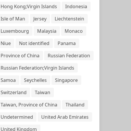
Hong Kong;Virgin Islands
Indonesia
Isle of Man
Jersey
Liechtenstein
Luxembourg
Malaysia
Monaco
Niue
Not identified
Panama
Province of China
Russian Federation
Russian Federation;Virgin Islands
Samoa
Seychelles
Singapore
Switzerland
Taiwan
Taiwan, Province of China
Thailand
Undetermined
United Arab Emirates
United Kingdom