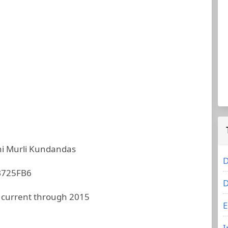
i Murli Kundandas
D
B725FB6
D
 current through 2015
E
I