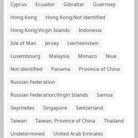
Cyprus
Ecuador
Gibraltar
Guernsey
Hong Kong
Hong Kong;Not identified
Hong Kong;Virgin Islands
Indonesia
Isle of Man
Jersey
Liechtenstein
Luxembourg
Malaysia
Monaco
Niue
Not identified
Panama
Province of China
Russian Federation
Russian Federation;Virgin Islands
Samoa
Seychelles
Singapore
Switzerland
Taiwan
Taiwan, Province of China
Thailand
Undetermined
United Arab Emirates