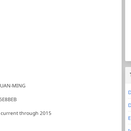
HUAN-MING
D
6E8BEB
D
 current through 2015
E
I