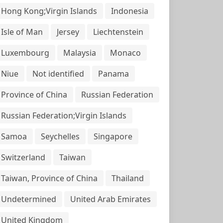
Hong Kong;Virgin Islands
Indonesia
Isle of Man
Jersey
Liechtenstein
Luxembourg
Malaysia
Monaco
Niue
Not identified
Panama
Province of China
Russian Federation
Russian Federation;Virgin Islands
Samoa
Seychelles
Singapore
Switzerland
Taiwan
Taiwan, Province of China
Thailand
Undetermined
United Arab Emirates
United Kingdom