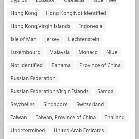
Hong Kong
Hong Kong;Not identified
Hong Kong;Virgin Islands
Indonesia
Isle of Man
Jersey
Liechtenstein
Luxembourg
Malaysia
Monaco
Niue
Not identified
Panama
Province of China
Russian Federation
Russian Federation;Virgin Islands
Samoa
Seychelles
Singapore
Switzerland
Taiwan
Taiwan, Province of China
Thailand
Undetermined
United Arab Emirates