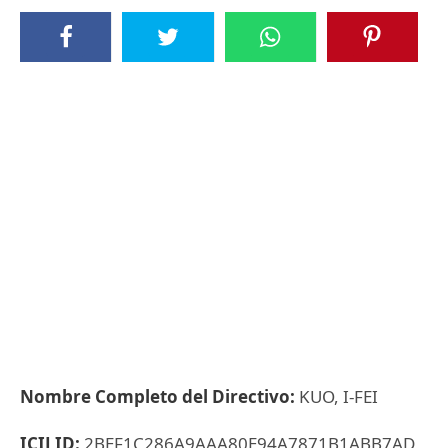
Nombre Completo del Directivo:
KUO, I-FEI
ICIJ ID:
2BEF1C286A9AAA80E94A7871B1ABB7AD