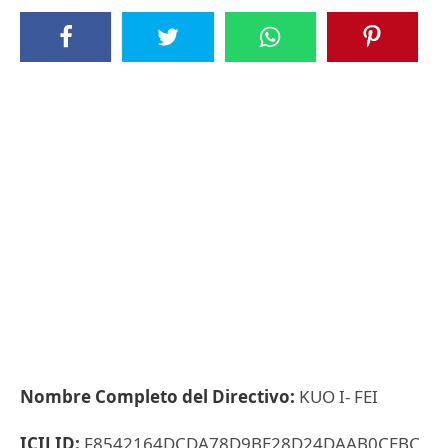
Nombre Completo del Directivo:
KUO I- FEI
ICIJ ID:
F8542164DCDA78D9BE28D24DAAB0CEBC