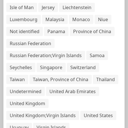
Isle of Man
Jersey
Liechtenstein
Luxembourg
Malaysia
Monaco
Niue
Not identified
Panama
Province of China
Russian Federation
Russian Federation;Virgin Islands
Samoa
Seychelles
Singapore
Switzerland
Taiwan
Taiwan, Province of China
Thailand
Undetermined
United Arab Emirates
United Kingdom
United Kingdom;Virgin Islands
United States
Uruguay
Virgin Islands