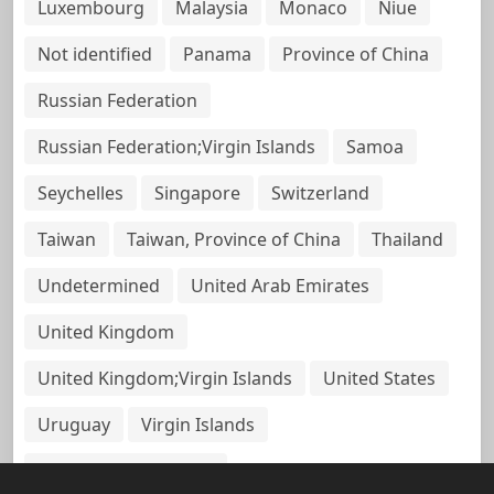
Luxembourg
Malaysia
Monaco
Niue
Not identified
Panama
Province of China
Russian Federation
Russian Federation;Virgin Islands
Samoa
Seychelles
Singapore
Switzerland
Taiwan
Taiwan, Province of China
Thailand
Undetermined
United Arab Emirates
United Kingdom
United Kingdom;Virgin Islands
United States
Uruguay
Virgin Islands
Virgin Islands, British