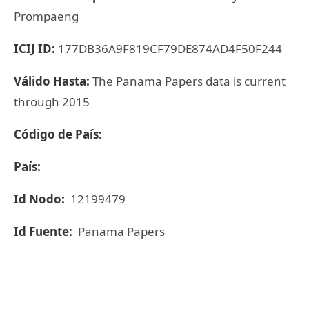
Prompaeng
ICIJ ID:
177DB36A9F819CF79DE874AD4F50F244
Válido Hasta:
The Panama Papers data is current
through 2015
Código de País:
País:
Id Nodo:
12199479
Id Fuente:
Panama Papers